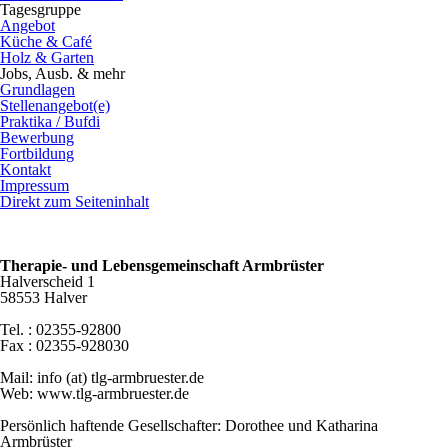
Tagesgruppe
Angebot
Küche & Café
Holz & Garten
Jobs, Ausb. & mehr
Grundlagen
Stellenangebot(e)
Praktika / Bufdi
Bewerbung
Fortbildung
Kontakt
Impressum
Direkt zum Seiteninhalt
Therapie- und Lebensgemeinschaft Armbrüster
Halverscheid 1
58553 Halver
Tel.
: 02355-
92800
Fax
: 02355-
92
8030
Mail: info
(at)
tlg-armbruester.de
Web: www.tlg-armbruester.de
Persönlich haftende Gesellschafter: Dorothee und Katharina
Armbrüster