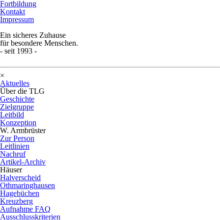
Fortbildung
Kontakt
Impressum
Ein sicheres Zuhause
für besondere Menschen.
- seit 1993 -
×
Aktuelles
Über die TLG
Geschichte
Zielgruppe
Leitbild
Konzeption
W. Armbrüster
Zur Person
Leitlinien
Nachruf
Artikel-Archiv
Häuser
Halverscheid
Othmaringhausen
Hagebüchen
Kreuzberg
Aufnahme FAQ
Ausschlusskriterien