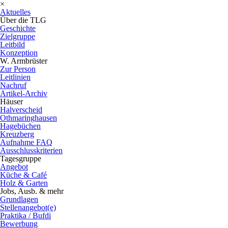
×
Aktuelles
Über die TLG
Geschichte
Zielgruppe
Leitbild
Konzeption
W. Armbrüster
Zur Person
Leitlinien
Nachruf
Artikel-Archiv
Häuser
Halverscheid
Othmaringhausen
Hagebüchen
Kreuzberg
Aufnahme FAQ
Ausschlusskriterien
Tagesgruppe
Angebot
Küche & Café
Holz & Garten
Jobs, Ausb. & mehr
Grundlagen
Stellenangebot(e)
Praktika / Bufdi
Bewerbung