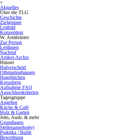
×
Aktuelles
Über die TLG
Geschichte
Zielgruppe
Leitbild
Konzeption
W. Armbrüster
Zur Person
Leitlinien
Nachruf
Artikel-Archiv
Häuser
Halverscheid
Othmaringhausen
Hagebüchen
Kreuzberg
Aufnahme FAQ
Ausschlusskriterien
Tagesgruppe
Angebot
Küche & Café
Holz & Garten
Jobs, Ausb. & mehr
Grundlagen
Stellenangebot(e)
Praktika / Bufdi
Bewerbung