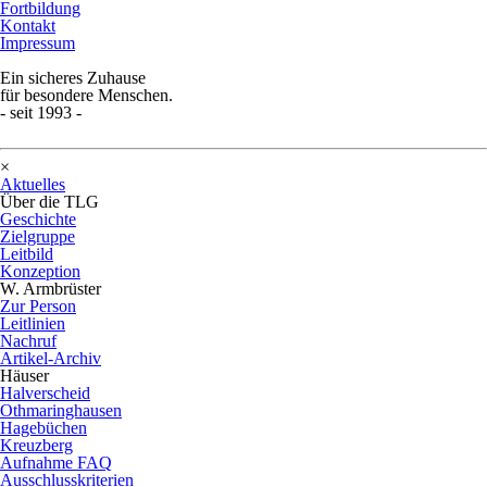
Fortbildung
Kontakt
Impressum
Ein sicheres Zuhause
für besondere Menschen.
- seit 1993 -
×
Aktuelles
Über die TLG
Geschichte
Zielgruppe
Leitbild
Konzeption
W. Armbrüster
Zur Person
Leitlinien
Nachruf
Artikel-Archiv
Häuser
Halverscheid
Othmaringhausen
Hagebüchen
Kreuzberg
Aufnahme FAQ
Ausschlusskriterien