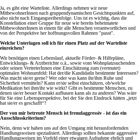
Ja, es gibt eine Warteliste. Allerdings nehmen wir neue
MitbewohnerInnen nach gruppendynamischen Gesichtspunkten auf,
also nicht nach Eingangsreihenfolge. Uns ist es wichtig, dass die
Konstellation einer Gruppe für neue wie bereits beheimatete
MitbewohnerInnen in einem für alle Menschen verantwortlichen und
von der Perspektive her hoffnungsvollen Rahmen "passt".
Welche Unterlagen soll ich für einen Platz auf der Warteliste
einreichen?
Wir benötigen einen Lebenslauf, aktuelle Förder- & Hilfepläne,
Entwicklungs- & Arztberichte o.ä., sowie vom Wohnplatzsuchenden
oder seinen VertreterInnen eine Einschätzung zum (vermutet)
optimalen Wohnumfeld: Hat der/die KandidatIn bestimmte Interessen?
Was macht sie/er gerne? Wer oder was kann ihr/ihm Ruhe und
Sicherheit vermitteln? Kann er/sie selbst einschätzen, ob/welche
Medikation bei ihm/ihr wie wirkt? Gibt es bestimmte Menschen, zu
denen sie/er besser Kontakt aufbauen kann als zu anderen? Was wäre
für Sie eine Lebensperspektive, bei der Sie den Eindruck hätten „jetzt
hat sie/er es geschafft“?
Der von mir betreute Mensch ist fremdaggressiv - ist das ein
Ausschlusskriterium?
Nein, denn wir haben uns auf den Umgang mit herausfordernden
Handlungsweisen spezialisiert. Allerdings sollten bekannte aggressive
Handlungsweisen im Vorfeld einer etwaigen Aufnahme ehrlich und